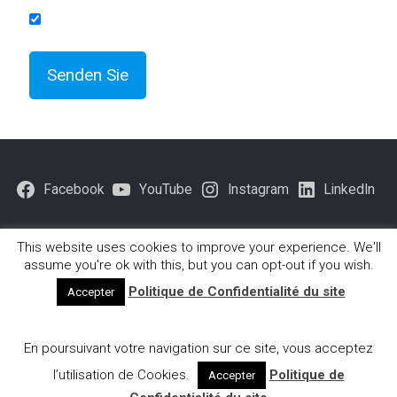
Facebook
YouTube
Instagram
LinkedIn
This website uses cookies to improve your experience. We'll
assume you're ok with this, but you can opt-out if you wish.
© 1980 - 2026 Fondation Brofman -
Mentions légales
-
Politique de Confidentialité du site
Accepter
Politique-de-confidentialite
En poursuivant votre navigation sur ce site, vous acceptez
Français
(
Francês
)
Português
l’utilisation de Cookies.
Politique de
Accepter